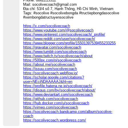
Phone: 0862213312
Mail: socolivecoach@gmail.com
Địa chỉ: 53/4 số 7, Hạnh Thông, Hồ Chí Minh, Vietnam
Tags: #socolive #socolivebongda #tructiepbongdasocolive
#xembongdatructuyensocolive
https://x.com/socolivecoach
https://www.youtube.com/@socolivecoach
https://www.pinterest.com/socolivecoach/_profile/
https://www.reddit.com/user/socolivecoach/
https://www.blogger.com/profile/15501397539455233255
https://gravatar.com/socolivecoach
https://www.tumblr.com/socolivecoach
https://www.twitch.tv/socolivecoach/about
https://500px.com/p/socolivecoach
https://about.me/socolivecoach
https://issuu.com/socolivecoach
https://socolivecoach.webflow.io/
https://scholar.google.com/citations?
user=NEciNDAAAAAJ&hl=en
https://profile.hatena.ne.jp/socolivecoach/
https://disqus.com/by/socolivecoach/about/
https://www.deviantart.com/socolivecoach
https://github.com/socolivecoach
https://hub.docker.com/u/socolivecoach
https://vimeo.com/socolivecoach
https://socolivecoach.bandcamp.com/album/socolive-
coach
https://socolivecoach.wordpress.com/