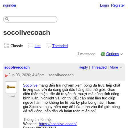
ngrinder
Login
Register
socolivecoach
Classic
List
Threaded
1 message
Options
socolivecoach
Reply
|
Threaded
|
More
Jun 03, 2026; 4:46pm
socolivecoach
Socolive
mang đến trải nghiệm xem bóng đá trực tiếp chất
lượng cao với đa dạng giải đấu hàng đầu thế giới. Giao
diện thân thiện, tốc độ truyền tải mượt mà cùng tính năng
1 post
bình luận, highlight và lịch thi đấu cập nhật liên tục giúp
người hâm mộ không bỏ lỡ bất kỳ pha bóng nào. Tham
gia Socolive ngay hôm nay để hòa mình vào thế giới bóng
đá sôi động, hấp dẫn và hoàn toàn miễn phí.
Thông tin liên hệ:
Website:
https://socolive.coach/