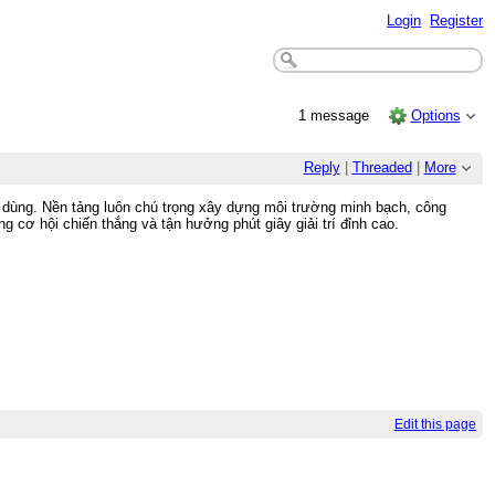
Login
Register
1 message
Options
Reply
|
Threaded
|
More
ời dùng. Nền tảng luôn chú trọng xây dựng môi trường minh bạch, công
ng cơ hội chiến thắng và tận hưởng phút giây giải trí đỉnh cao.
Edit this page