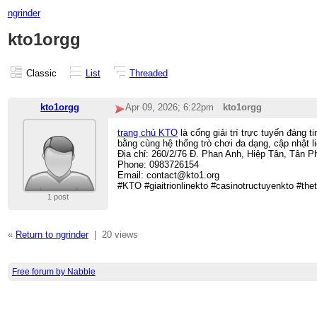
ngrinder
kto1orgg
Classic
List
Threaded
kto1orgg
Apr 09, 2026; 6:22pm
kto1orgg
trang chủ KTO
là cổng giải trí trực tuyến đáng
bằng cùng hệ thống trò chơi đa dạng, cập nhật li
Địa chỉ: 260/2/76 Đ. Phan Anh, Hiệp Tân, Tân 
Phone: 0983726154
Email: contact@kto1.org
#KTO #giaitrionlinekto #casinotructuyenkto #th
1 post
«
Return to ngrinder
|
20 views
Free forum by Nabble