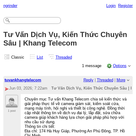
ngrinder
Login
Register
Tư Vấn Dịch Vụ, Kiến Thức Chuyên
Sâu | Khang Telecom
Classic
List
Threaded
1 message
Options
tuvankhangtelecom
Reply
|
Threaded
|
More
Jun 03, 2026; 7:22am
Tư Vấn Dịch Vụ, Kiến Thức Chuyên Sâu | K
Chuyên mục Tư vấn Khang Telecom chia sẻ kiến thức và
giải pháp thực tế về camera giám sát, kiểm soát cửa,
mạng máy tính, hội nghị và thiết bị công nghệ. Đồng thời
1 post
cập nhật thông tin về dịch vụ đại lý, lắp đặt, sửa chữa
camera giúp khách hàng lựa chọn giải pháp phù hợp với
nhu cầu sử dụng.
Thông tin chi tiết:
Địa chỉ: 174 Hà Huy Giáp, Phường An Phú Đông, TP. Hồ
Chí Minh